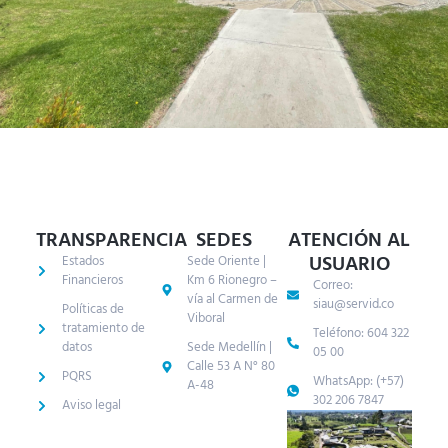
TRANSPARENCIA
SEDES
ATENCIÓN AL
USUARIO
Estados
Sede Oriente |
Financieros
Km 6 Rionegro –
Correo:
vía al Carmen de
siau@servid.co
Políticas de
Viboral
tratamiento de
Teléfono: 604 322
datos
Sede Medellín |
05 00
Calle 53 A N° 80
PQRS
WhatsApp: (+57)
A-48
302 206 7847
Aviso legal