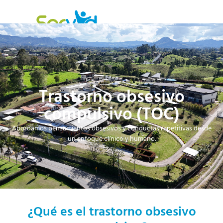
Trastorno obsesivo
compulsivo (TOC)
Abordamos pensamientos obsesivos y conductas repetitivas desde
un enfoque clínico y humano.
¿Qué es el trastorno obsesivo