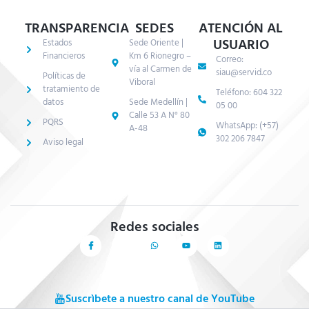
TRANSPARENCIA
SEDES
ATENCIÓN AL
USUARIO
Estados
Sede Oriente |
Financieros
Km 6 Rionegro –
Correo:
vía al Carmen de
siau@servid.co
Políticas de
Viboral
tratamiento de
Teléfono: 604 322
datos
Sede Medellín |
05 00
Calle 53 A N° 80
PQRS
WhatsApp: (+57)
A-48
302 206 7847
Aviso legal
Redes sociales
Suscrìbete a nuestro canal de YouTube