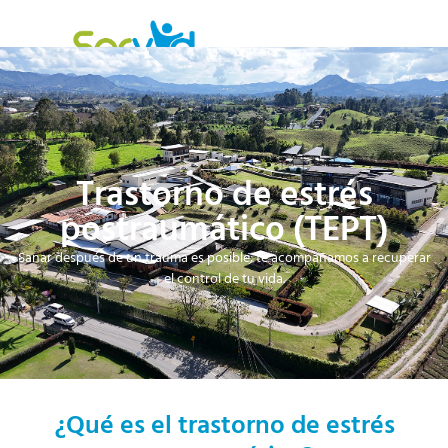
Trastorno de estrés
postraumático (TEPT)
Sanar después de un trauma es posible; te acompañamos a recuperar
el control de tu vida.
¿Qué es el trastorno de estrés