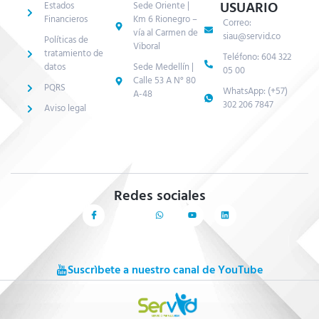
USUARIO
Estados
Sede Oriente |
Financieros
Km 6 Rionegro –
Correo:
vía al Carmen de
siau@servid.co
Políticas de
Viboral
tratamiento de
Teléfono: 604 322
datos
Sede Medellín |
05 00
Calle 53 A N° 80
PQRS
WhatsApp: (+57)
A-48
302 206 7847
Aviso legal
Redes sociales
Suscrìbete a nuestro canal de YouTube