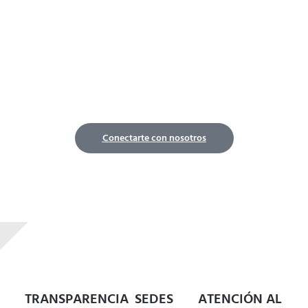
¿Necesitas una atención
estructurada sin dejar tu
hogar?
Nuestro equipo interdisciplinario está listo para
acompañarte en un proceso terapéutico que respeta
tu ritmo, tus vínculos y tu necesidad de equilibrio.
Conectarte con nosotros
TRANSPARENCIA
SEDES
ATENCIÓN AL