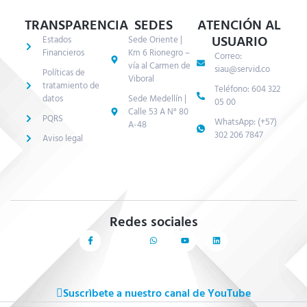
TRANSPARENCIA
SEDES
ATENCIÓN AL
USUARIO
Estados
Sede Oriente |
Financieros
Km 6 Rionegro –
Correo:
vía al Carmen de
siau@servid.co
Políticas de
Viboral
tratamiento de
Teléfono: 604 322
datos
Sede Medellín |
05 00
Calle 53 A N° 80
PQRS
WhatsApp: (+57)
A-48
302 206 7847
Aviso legal
Redes sociales
Suscrìbete a nuestro canal de YouTube